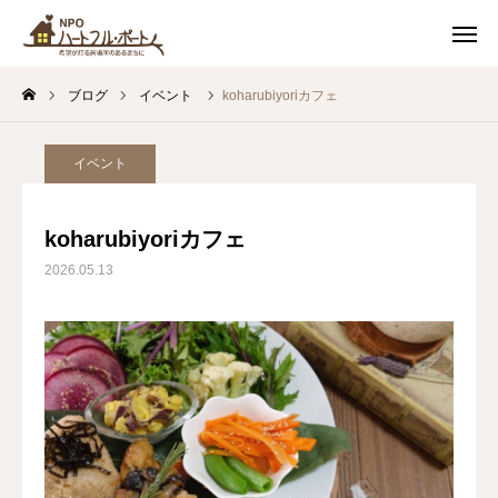
スケジュール
友達追加
ブログ
イベント
koharubiyoriカフェ
アクセス
お問い合わせ
イベント
私たちについて
koharubiyoriカフェ
カフェ
2026.05.13
イベント
soil 子どもの居場所
つながるまちづくり
最新情報