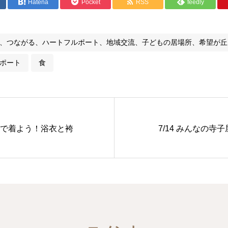
Hatena
Pocket
RSS
feedly
ンジ、つながる、ハートフルポート、地域交流、子どもの居場所、希望が
ポート
食
自分で着よう！浴衣と袴
7/14 みんなの寺